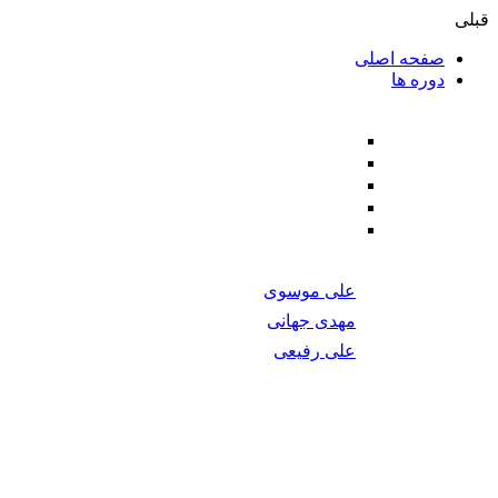
دسته بندی دوره ها
BlockChain
Cryptography
DevOps
Machine Learning
Mobile Development
برتری اساتید
بازگشت به مدرسه
د مورد نیاز برای یادگیری شما را فراهم می‌کند.