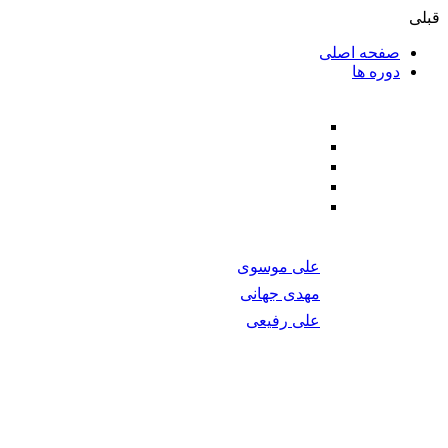
دسته بندی دوره ها
BlockChain
Cryptography
DevOps
Machine Learning
Mobile Development
برتری اساتید
بازگشت به مدرسه
د مورد نیاز برای یادگیری شما را فراهم می‌کند.