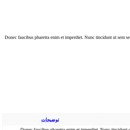
Donec faucibus pharetra enim et imperdiet. Nunc tincidunt ut sem se
توضیحات
Donec faucibus pharetra enim et imperdiet. Nunc tincidunt u