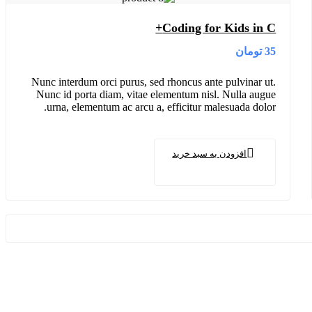
Coding for Kids in C+
تومان
35
Nunc interdum orci purus, sed rhoncus ante pulvinar ut.
Nunc id porta diam, vitae elementum nisl. Nulla augue
urna, elementum ac arcu a, efficitur malesuada dolor.
افزودن به سبد خرید