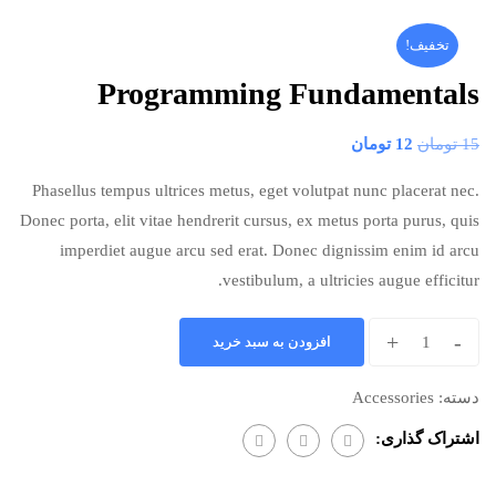
تخفیف!
Programming Fundamentals
15
تومان
12
تومان
Phasellus tempus ultrices metus, eget volutpat nunc placerat nec.
Donec porta, elit vitae hendrerit cursus, ex metus porta purus, quis
imperdiet augue arcu sed erat. Donec dignissim enim id arcu
vestibulum, a ultricies augue efficitur.
+
-
افزودن به سبد خرید
دسته:
Accessories
اشتراک گذاری: